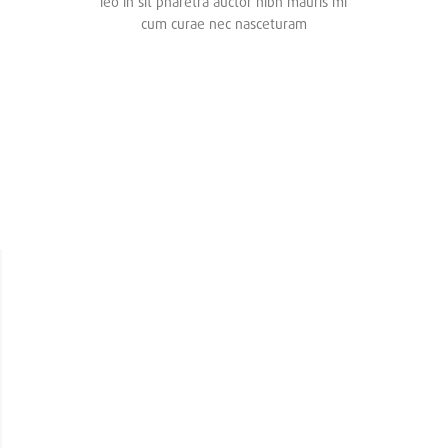
leo in sit pharetra auctor nibh mauris mi
cum curae nec nasceturam