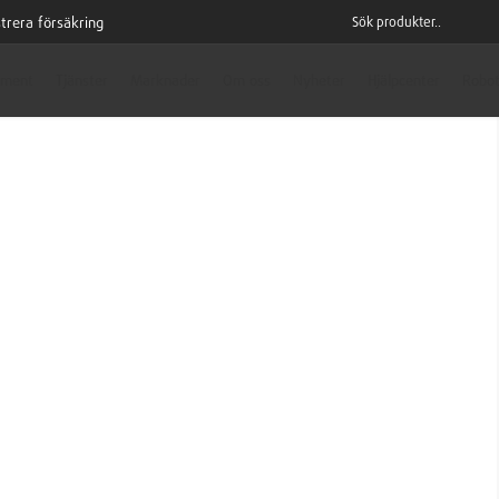
trera försäkring
iment
Tjänster
Marknader
Om oss
Nyheter
Hjälpcenter
Robot