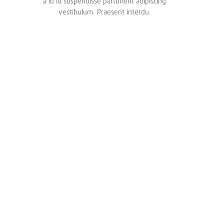
a id id suspendisse parturient adipiscing
vestibulum. Praesent interdu.