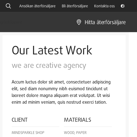
Ansökan återförsäljare
Bli återförsäljare
Kontakta oss
Hitta återförsäljare
gräsklippare
Our Latest Work
we are creative agency
Accum luctus dolor sit amet, consectetuer adipiscing
elit, sed diam nonummy nibh euismod tincidunt ut
laoreet dolore magna aliquam erat volutpat. Ut wisi
enim ad minim veniam, quis nostrud exerci tation.
CLIENT
MATERIALS
MINDSPARKLE SHOP
WOOD, PAPER