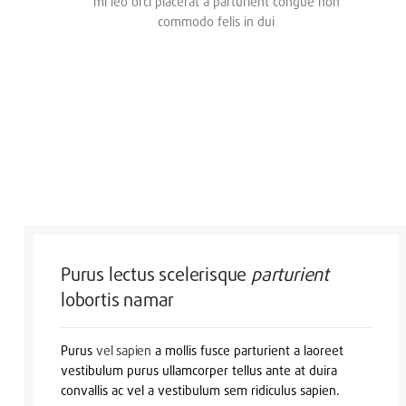
mi leo orci placerat a parturient congue non
commodo felis in dui
Purus lectus scelerisque
parturient
lobortis namar
Purus
vel sapien
a mollis fusce parturient a laoreet
vestibulum purus ullamcorper tellus ante at duira
convallis ac vel a vestibulum sem ridiculus sapien.