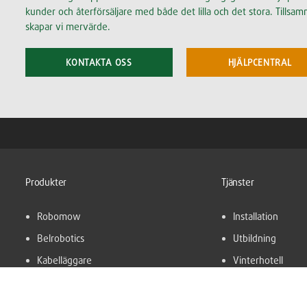
kunder och återförsäljare med både det lilla och det stora. Tillsa
skapar vi mervärde.
KONTAKTA OSS
HJÄLPCENTRAL
Produkter
Tjänster
Robomow
Installation
Belrobotics
Utbildning
Kabelläggare
Vinterhotell
Verkstad