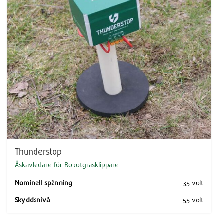
Thunderstop
Åskavledare för Robotgräsklippare
Nominell spänning
35 volt
Skyddsnivå
55 volt