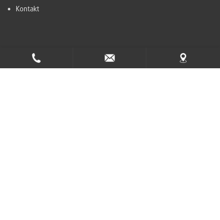
Kontakt
Ta del av nyhetsbrevet
Tidab AB, Swedish main supplier of
Robomow and Belrobotics
Bräddehagen 3, 534 92 Tråvad
0512-212 66