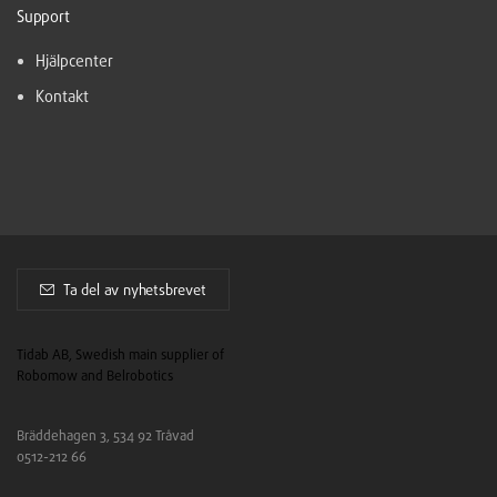
Support
Hjälpcenter
Kontakt
Ta del av nyhetsbrevet
Tidab AB, Swedish main supplier of
Robomow and Belrobotics
Bräddehagen 3, 534 92 Tråvad
0512-212 66