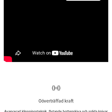
Oöverträffad kraft
Avancerad klippningsteknik, flytande bottenskiva och solida knivar