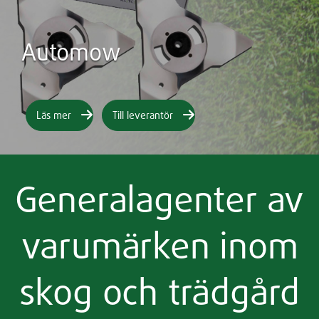
Automow
Läs mer
Till leverantör
Generalagenter av
varumärken inom
skog och trädgård