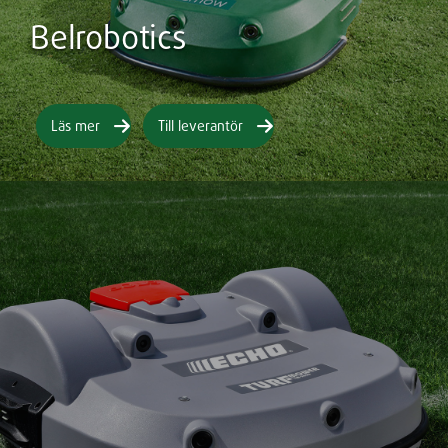
Belrobotics
Läs mer
Till leverantör