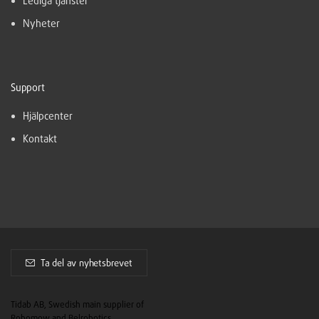
Lediga tjänster
Nyheter
Support
Hjälpcenter
Kontakt
Ta del av nyhetsbrevet
Tidab AB, Swedish main supplier of
Robomow and Belrobotics