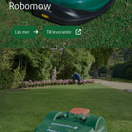
Robomow
Läs mer
Till leverantör