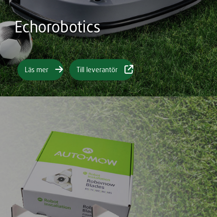
Echorobotics
Läs mer
Till leverantör