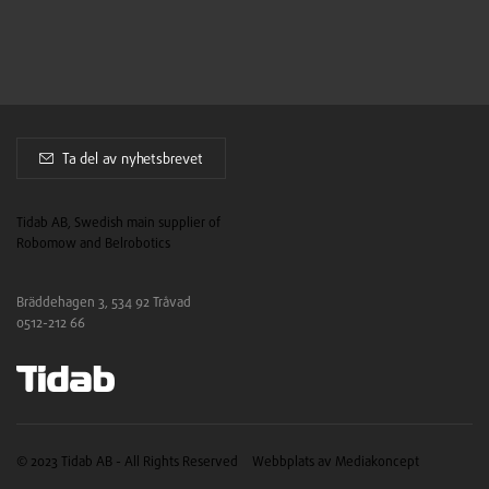
Ta del av nyhetsbrevet
Tidab AB, Swedish main supplier of
Robomow and Belrobotics
Bräddehagen 3, 534 92 Tråvad
0512-212 66
© 2023 Tidab AB - All Rights Reserved
Webbplats av Mediakoncept