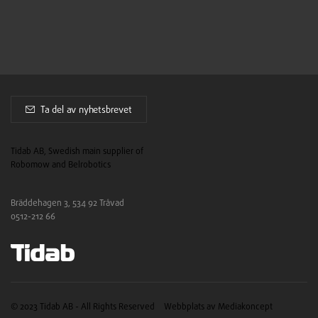
Ta del av nyhetsbrevet
Tidab AB, Swedish main supplier of
Robomow and Belrobotics
Bräddehagen 3, 534 92 Tråvad
0512-212 66
© 2023 Tidab AB - All Rights Reserved
Webbplats av Mediakoncept