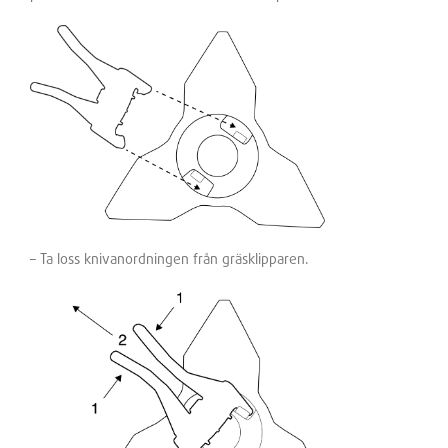
– Ta loss knivanordningen från gräsklipparen.