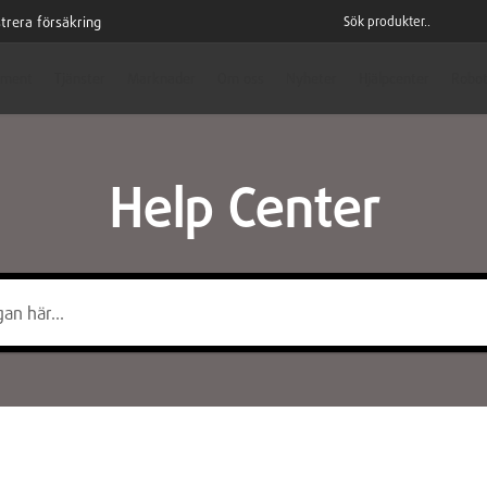
trera försäkring
iment
Tjänster
Marknader
Om oss
Nyheter
Hjälpcenter
Robot
Help Center