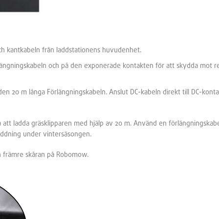
ch kantkabeln från laddstationens huvudenhet.
längningskabeln och på den exponerade kontakten för att skydda mot r
en 20 m långa Förlängningskabeln. Anslut DC-kabeln direkt till DC-kont
tt ladda gräsklipparen med hjälp av 20 m. Använd en förlängningskabel
laddning under vintersäsongen.
den främre skåran på Robomow.