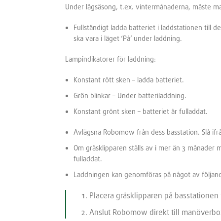
Under lågsäsong, t.ex. vintermånaderna, måste m
Fullständigt ladda batteriet i laddstationen till
ska vara i läget ‘På’ under laddning.
Lampindikatorer för laddning:
Konstant rött sken – ladda batteriet.
Grön blinkar – Under batteriladdning.
Konstant grönt sken – batteriet är fulladdat.
Avlägsna Robomow från dess basstation. Slå ifr
Om gräsklipparen ställs av i mer än 3 månader mås
fulladdat.
Laddningen kan genomföras på något av följand
Placera gräsklipparen på basstationen 
Anslut Robomow direkt till manöverbox