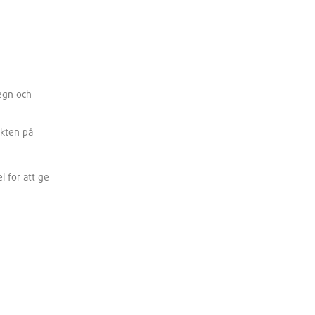
egn och
akten på
 för att ge