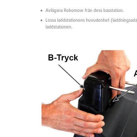
Avlägsna Robomow från dess basstation.
Lossa laddstationens huvudenhet (laddningsada
laddstationen.