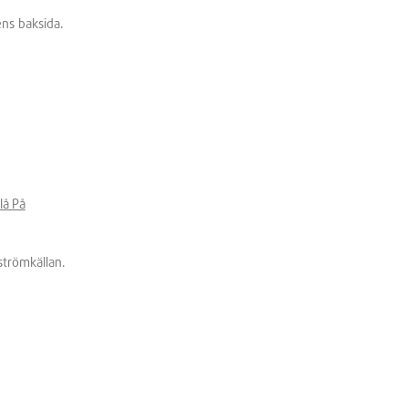
ns baksida.
lå På
 strömkällan.