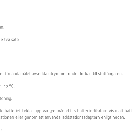
an:
e två sätt:
et för ändamålet avsedda utrymmet under luckan till stötfångaren.
r -10
º
C.
addning.
 batteriet laddas upp var 3:e månad tills batteriindikatorn visar att batt
tationen eller genom att använda laddstationsadaptern enligt nedan.
: