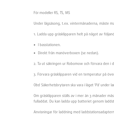
För modeller RS, TS, MS
Under lågsäsong, t.ex. vintermånaderna, måste m
1. Ladda upp gräsklipparen helt på något av följand
I basstationen.
Direkt från manöverboxen (se nedan).
2. Ta ut säkringen ur Robomow och förvara den i d
3. Förvara gräsklipparen vid en temperatur på öve
Obs! Säkerhetsbrytaren ska vara i läget ‘På’ under l
Om gräsklipparen ställs av i mer än 3 månader måste
fulladdat. Du kan ladda upp batteriet genom ladds
Anvisningar för laddning med laddstationsadaptern