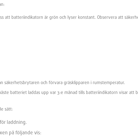
an:
 dess att batteriindikatorn är grön och lyser konstant. Observera att säker
ån säkerhetsbrytaren och förvara gräsklipparen i rumstemperatur.
te batteriet laddas upp var 3:e månad tills batteriindikatorn visar att b
e sätt:
för laddning.
en på följande vis: