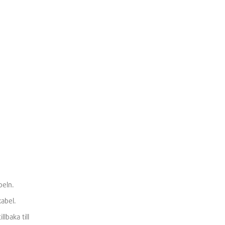
beln.
kabel.
lbaka till