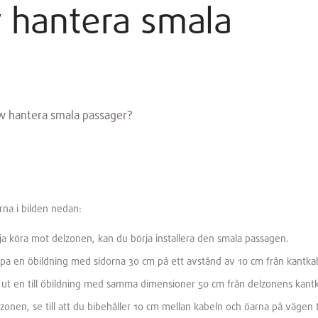
hantera smala
 hantera smala passager?
rna i bilden nedan:
örja köra mot delzonen, kan du börja installera den smala passagen.
apa en öbildning med sidorna 30 cm på ett avstånd av 10 cm från kantka
g ut en till öbildning med samma dimensioner 50 cm från delzonens kant
elzonen, se till att du bibehåller 10 cm mellan kabeln och öarna på vägen til