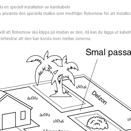
 en speciell installation av kantkabeln
n använda den speciella mallen som medföljer Robomow för att installe
ll att Robomow ska klippa på insidan av den, då kan du lägga ut kabeln 
rhindrar att den kan korsta över mellan zonerna.