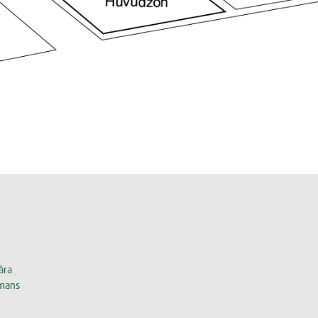
åra
mmans