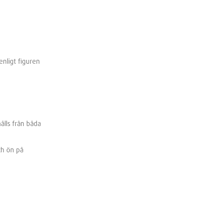
enligt figuren
ålls från båda
ch ön på