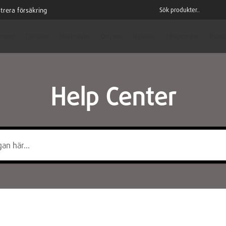
trera försäkring
iment
Tjänster
Marknader
Om oss
Nyheter
Hjälpcenter
Robot
Help Center