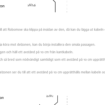
ill att Robomow ska klippa på insidan av den, då kan du lägga ut kabeln 
örja köra mot delzonen, kan du börja installera den smala passagen.
agen och håll ett avstånd på 10 cm från kantkabeln.
ch så bred som nödvändigt samtidigt som ett avstånd på 10 cm upprätth
delzonen ser du till att ett avstånd på 10 cm upprätthålls mellan kabeln o