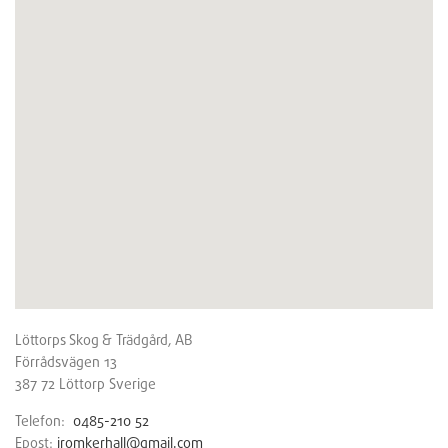
Löttorps Skog & Trädgård, AB
Förrådsvägen 13
387 72
Löttorp
Sverige
Telefon:
0485-210 52
Epost:
jromkerhall@gmail.com