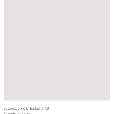
Löttorps Skog & Trädgård, AB
Förrådsvägen 13