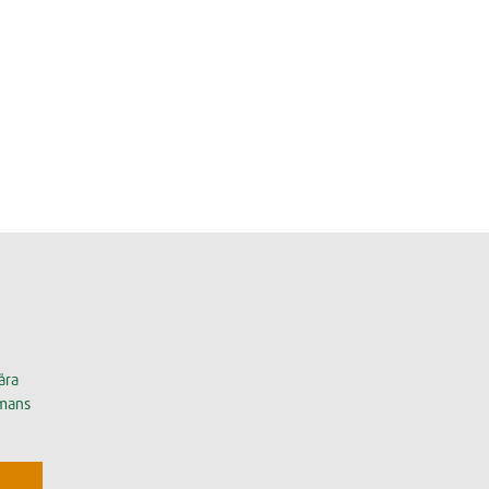
åra
mmans