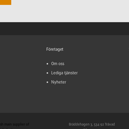
Företaget
Om oss
Lediga tjänster
Nyheter
sh main supplier of
Bräddehagen 3, 534 92 Tråvad