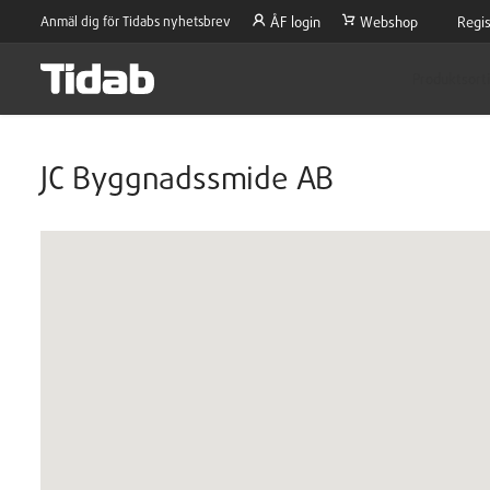
Anmäl dig för Tidabs nyhetsbrev
ÅF login
Webshop
Regis
Produktsort
JC Byggnadssmide AB