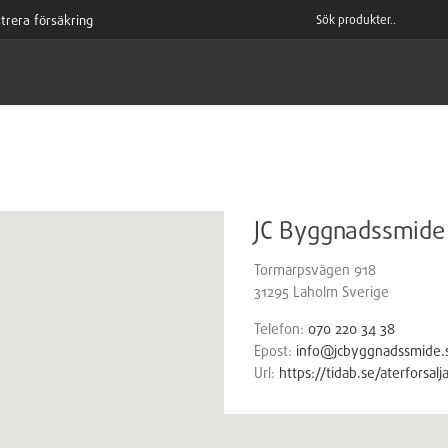
trera försäkring
iment
Tjänster
Marknader
Om oss
Nyheter
Hjälpcenter
Robot
JC Byggnadssmide
Tormarpsvägen 918
31295
Laholm
Sverige
Telefon:
070 220 34 38
Epost:
info@jcbyggnadssmide.
Url:
https://tidab.se/aterforsa