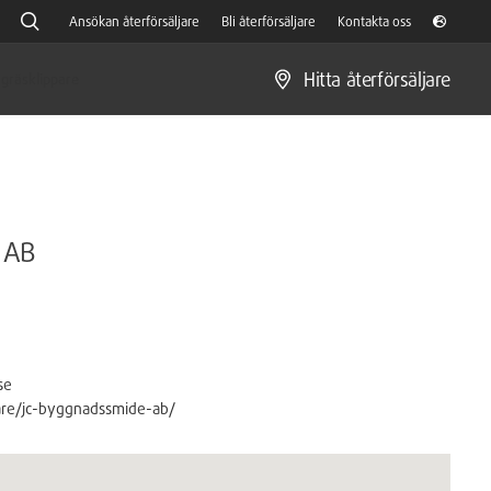
Ansökan återförsäljare
Bli återförsäljare
Kontakta oss
Hitta återförsäljare
gräsklippare
 AB
se
ljare/jc-byggnadssmide-ab/