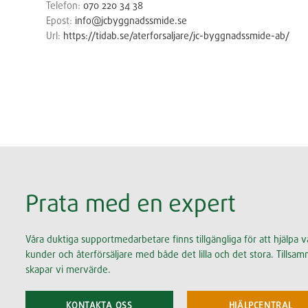
Telefon:
070 220 34 38
Epost:
info@jcbyggnadssmide.se
Url:
https://tidab.se/aterforsaljare/jc-byggnadssmide-ab/
Prata med en expert
Våra duktiga supportmedarbetare finns tillgängliga för att hjälpa v
kunder och återförsäljare med både det lilla och det stora. Tillsa
skapar vi mervärde.
KONTAKTA OSS
HJÄLPCENTRAL