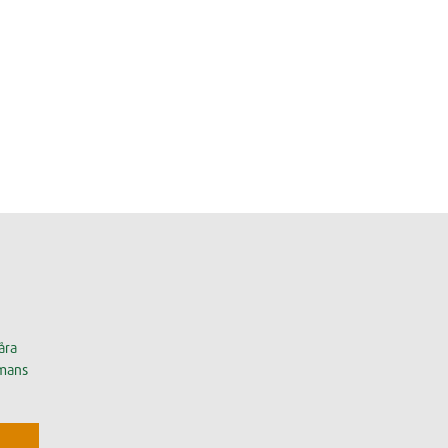
åra
mmans