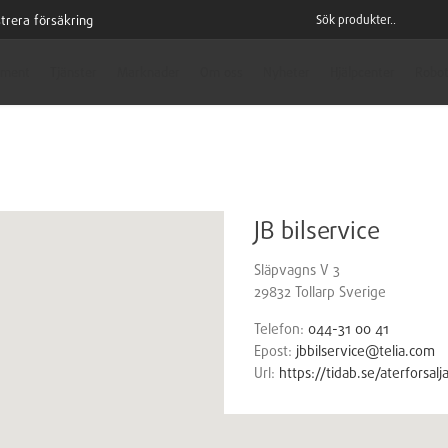
trera försäkring
iment
Tjänster
Marknader
Om oss
Nyheter
Hjälpcenter
Robot
JB bilservice
Släpvagns V 3
29832
Tollarp
Sverige
Telefon:
044-31 00 41
Epost:
jbbilservice@telia.com
Url:
https://tidab.se/aterforsalj