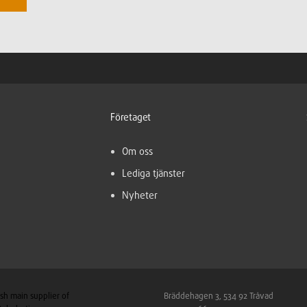
Företaget
Om oss
Lediga tjänster
Nyheter
sh main supplier of
Bräddehagen 3, 534 92 Tråvad