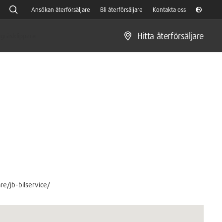
Ansökan återförsäljare
Bli återförsäljare
Kontakta oss
Hitta återförsäljare
gräsklippare
are/jb-bilservice/