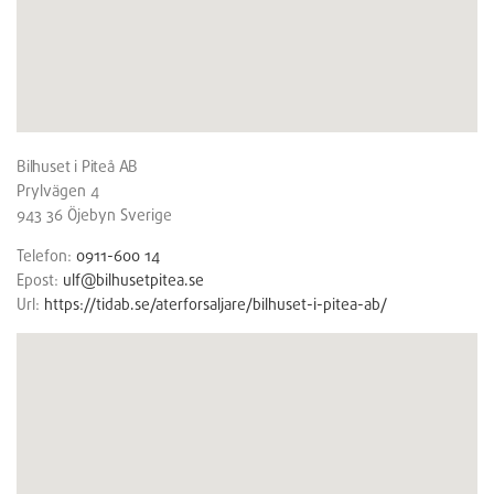
Bilhuset i Piteå AB
Prylvägen 4
943 36
Öjebyn
Sverige
Telefon:
0911-600 14
Epost:
ulf@bilhusetpitea.se
Url:
https://tidab.se/aterforsaljare/bilhuset-i-pitea-ab/