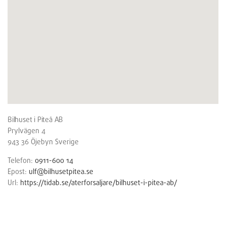
Bilhuset i Piteå AB
Prylvägen 4
943 36
Öjebyn
Sverige
Telefon:
0911-600 14
Epost:
ulf@bilhusetpitea.se
Url:
https://tidab.se/aterforsaljare/bilhuset-i-pitea-ab/