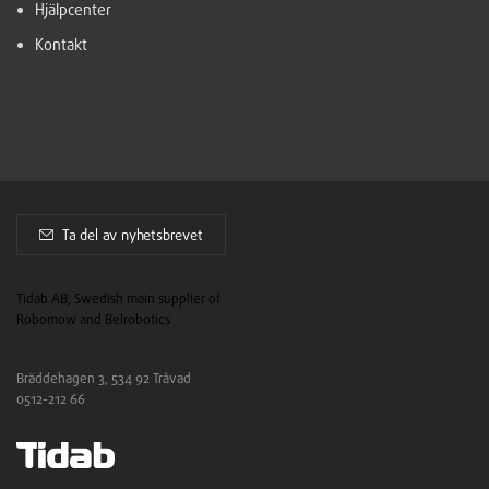
Hjälpcenter
Kontakt
Ta del av nyhetsbrevet
Tidab AB, Swedish main supplier of
Robomow and Belrobotics
Bräddehagen 3, 534 92 Tråvad
0512-212 66