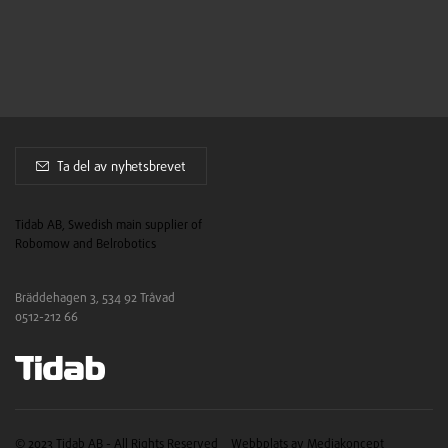
Ta del av nyhetsbrevet
Tidab AB, Swedish main supplier of
Robomow and Belrobotics
Bräddehagen 3, 534 92 Tråvad
0512-212 66
© 2023 Tidab AB - All Rights Reserved
Webbplats av Mediakoncept