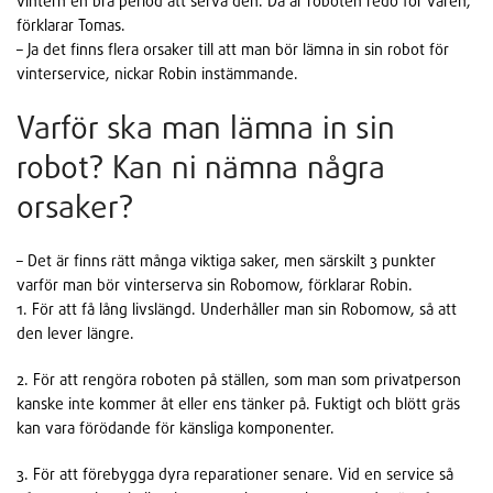
vintern en bra period att serva den. Då är roboten redo för våren,
förklarar Tomas.
– Ja det finns flera orsaker till att man bör lämna in sin robot för
vinterservice, nickar Robin instämmande.
Varför ska man lämna in sin
robot? Kan ni nämna några
orsaker?
– Det är finns rätt många viktiga saker, men särskilt 3 punkter
varför man bör vinterserva sin Robomow, förklarar Robin.
1. För att få lång livslängd. Underhåller man sin Robomow, så att
den lever längre.
2. För att rengöra roboten på ställen, som man som privatperson
kanske inte kommer åt eller ens tänker på. Fuktigt och blött gräs
kan vara förödande för känsliga komponenter.
3. För att förebygga dyra reparationer senare. Vid en service så