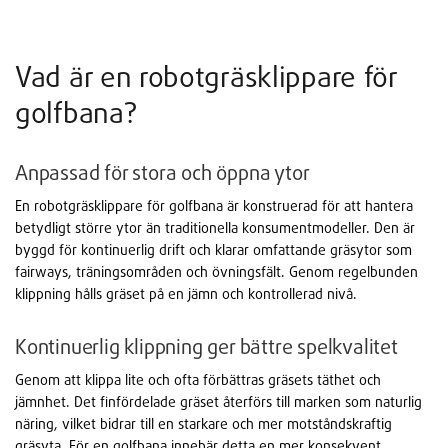
Vad är en robotgräsklippare för
golfbana?
Anpassad för stora och öppna ytor
En robotgräsklippare för golfbana är konstruerad för att hantera
betydligt större ytor än traditionella konsumentmodeller. Den är
byggd för kontinuerlig drift och klarar omfattande gräsytor som
fairways, träningsområden och övningsfält. Genom regelbunden
klippning hålls gräset på en jämn och kontrollerad nivå.
Kontinuerlig klippning ger bättre spelkvalitet
Genom att klippa lite och ofta förbättras gräsets täthet och
jämnhet. Det finfördelade gräset återförs till marken som naturlig
näring, vilket bidrar till en starkare och mer motståndskraftig
gräsyta. För en golfbana innebär detta en mer konsekvent