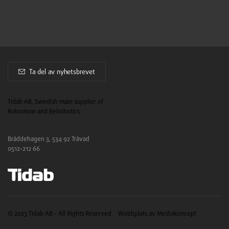
Ta del av nyhetsbrevet
Tidab AB, Swedish main supplier of
Robomow and Belrobotics
Bräddehagen 3, 534 92 Tråvad
0512-212 66
© 2023 Tidab AB - All Rights Reserved
Webbplats av Mediakoncept