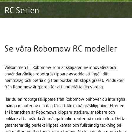
RC Serien
Se våra Robomow RC modeller
Välkommen till Robomow som är skaparen av innovativa och
användarvänliga robotgräsklippare avsedda att ingå i ditt
hemmalag och befria dig från bördan att klippa gräset. Produkter
från Robomow är gjorda för att underlätta din vardag.
Har du en robotgräsklippare från Robomow behöver du inte ägna
många minuter av din dag för att tänka på gräsklippning. Efter 20
år i branschen är Robomows klippare starkare, snabbare och
enklare att använda än många konkurrenter på marknaden. Detta
garanterar dig perfekt klippta kanter och fullständig täckning på
gräsmattor av alla storlekar och former. Nu kan du dessutom styra