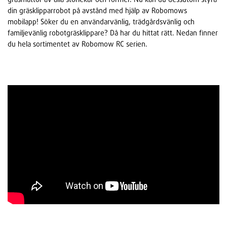
din gräsklipparrobot på avstånd med hjälp av Robomows
mobilapp! Söker du en användarvänlig, trädgårdsvänlig och
familjevänlig robotgräsklippare? Då har du hittat rätt. Nedan finner
du hela sortimentet av Robomow RC serien.