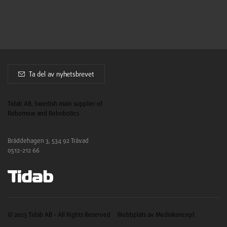
Ta del av nyhetsbrevet
Tidab AB, Swedish main supplier of
Robomow and Belrobotics
Bräddehagen 3, 534 92 Tråvad
0512-212 66
© 2023 Tidab AB - All Rights Reserved
Webbplats av Mediakoncept