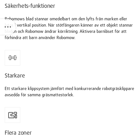
Säkerhets-funktioner
Robomows blad stannar omedelbart om den lyfts från marken eller
lutas i vertikal position. När stötfångaren känner av ett objekt stannar
bladen och Robomow ändrar körriktning. Aktivera barnlåset för att
förhindra att barn använder Robomow.
Starkare
Ett starkare klippsystem jämfört med konkurrerande robotgräsklippare
avsedda för samma gräsmattestorlek.
Flera zoner