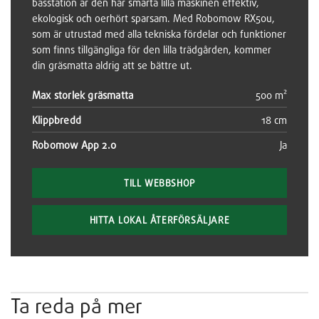
basstation är den här smarta lilla maskinen effektiv,
ekologisk och oerhört sparsam. Med Robomow RX50u,
som är utrustad med alla tekniska fördelar och funktioner
som finns tillgängliga för den lilla trädgården, kommer
din gräsmatta aldrig att se bättre ut.
Max storlek gräsmatta
500 m²
Klippbredd
18 cm
Robomow App 2.0
Ja
TILL WEBBSHOP
HITTA LOKAL ÅTERFÖRSÄLJARE
Ta reda på mer