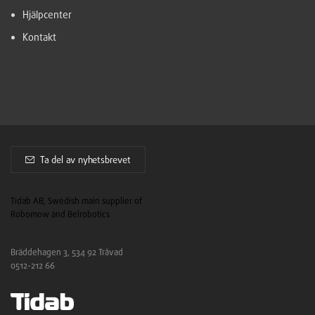
Hjälpcenter
Kontakt
Ta del av nyhetsbrevet
Tidab AB, Swedish main supplier of
Robomow and Belrobotics
Bräddehagen 3, 534 92 Tråvad
0512-212 66