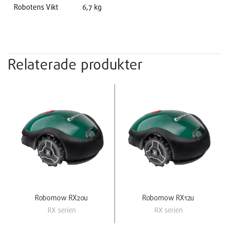
Robotens Vikt
6,7 kg
Relaterade produkter
Robomow RX20u
Robomow RX12u
RX serien
RX serien