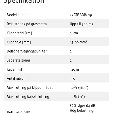
Specifikation
Modellnummer
22ATBABB619
Rek. storlek på gräsmatta
Upp till 300 m2
Klippbredd [cm]
18cm
Klipphöjd [mm]
15–60 mm²
Delzoner/utgångspunkter
2
Separata zoner
2
Kabel [m]
125 m
Antal mälor
150
Max. lutning på klippområdet
30% (16,5°)
Max. lutning kabel i lutning
10% (11°)
ECO-läge: 64 dB
Hög belastning:
Bullernivå [dB]