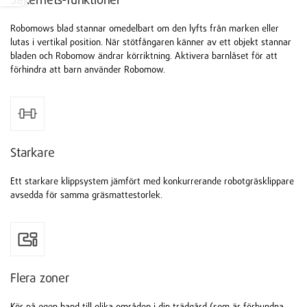
Robomows blad stannar omedelbart om den lyfts från marken eller
lutas i vertikal position. När stötfångaren känner av ett objekt stannar
bladen och Robomow ändrar körriktning. Aktivera barnlåset för att
förhindra att barn använder Robomow.
Starkare
Ett starkare klippsystem jämfört med konkurrerande robotgräsklippare
avsedda för samma gräsmattestorlek.
Flera zoner
Kör på egen hand till olika områden i din trädgård (som är förbundna