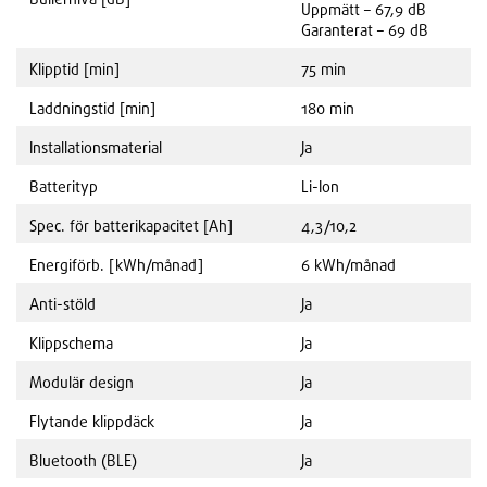
Uppmätt – 67,9 dB
Garanterat – 69 dB
Klipptid [min]
75 min
Laddningstid [min]
180 min
Installationsmaterial
Ja
Batterityp
Li-Ion
Spec. för batterikapacitet [Ah]
4,3/10,2
Energiförb. [kWh/månad]
6 kWh/månad
Anti-stöld
Ja
Klippschema
Ja
Modulär design
Ja
Flytande klippdäck
Ja
Bluetooth (BLE)
Ja