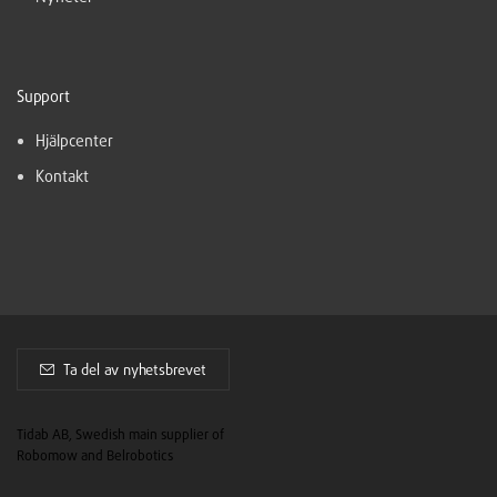
Support
Hjälpcenter
Kontakt
Ta del av nyhetsbrevet
Tidab AB, Swedish main supplier of
Robomow and Belrobotics