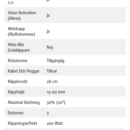
2.0
Voice Activation
Ja
(Alexa)
Webbapp
Ja
(MyRobomow)
Hitta Min
Nej
Gräsklippare
Robohome
Tillgänglig
Kabel Och Peggar
Tillval
Klippbredd
28 cm
Klipphöjd
15-60 mm
Maximal Sluttning
36% (20°)
Delzoner
3
Klippningseffekt
200 Watt