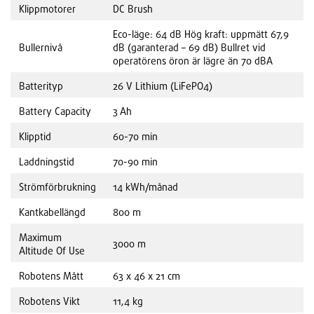
Klippmotorer
DC Brush
Eco-läge: 64 dB Hög kraft: uppmätt 67,9
Bullernivå
dB (garanterad – 69 dB) Bullret vid
operatörens öron är lägre än 70 dBA
Batterityp
26 V Lithium (LiFePO4)
Battery Capacity
3 Ah
Klipptid
60-70 min
Laddningstid
70-90 min
Strömförbrukning
14 kWh/månad
Kantkabellängd
800 m
Maximum
3000 m
Altitude Of Use
Robotens Mått
63 x 46 x 21 cm
Robotens Vikt
11,4 kg