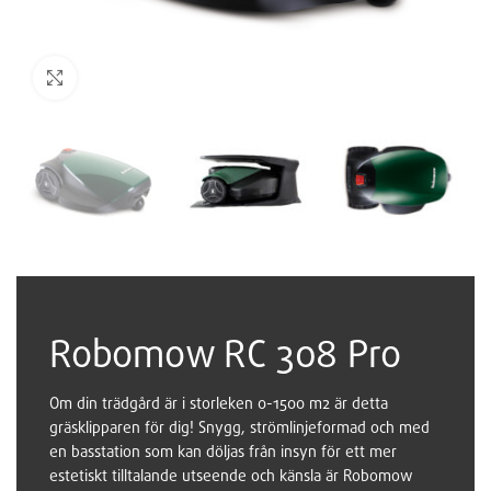
Robomow RC 308 Pro
Om din trädgård är i storleken 0-1500 m2 är detta
gräsklipparen för dig! Snygg, strömlinjeformad och med
en basstation som kan döljas från insyn för ett mer
estetiskt tilltalande utseende och känsla är Robomow