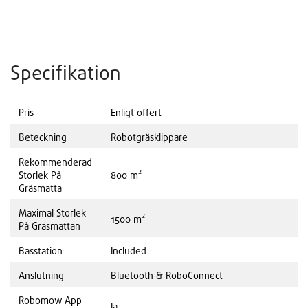
Specifikation
Pris
Enligt offert
Beteckning
Robotgräsklippare
Rekommenderad
Storlek På
800 m²
Gräsmatta
Maximal Storlek
1500 m²
På Gräsmattan
Basstation
Included
Anslutning
Bluetooth & RoboConnect
Robomow App
Ja