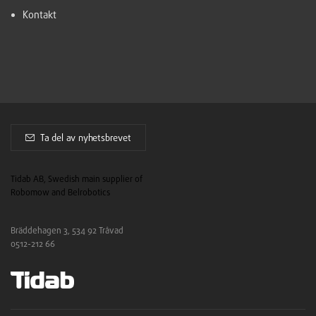
Kontakt
Ta del av nyhetsbrevet
Tidab AB, Swedish main supplier of
Robomow and Belrobotics
Bräddehagen 3, 534 92 Tråvad
0512-212 66