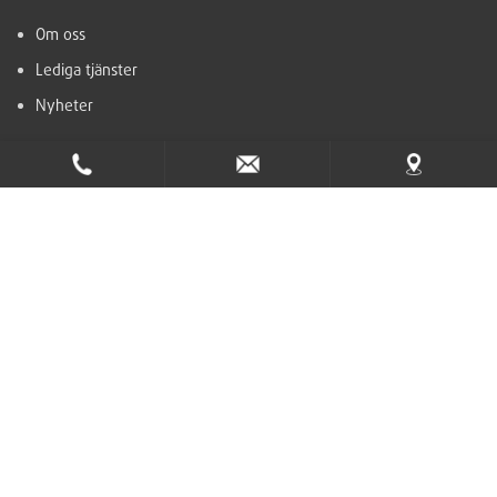
Om oss
Lediga tjänster
Nyheter
Support
Hjälpcenter
Kontakt
Ta del av nyhetsbrevet