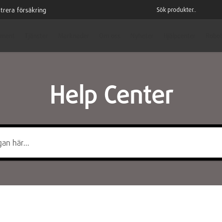
trera försäkring
iment
Tjänster
Marknader
Om oss
Nyheter
Hjälpcenter
Robot
Help Center