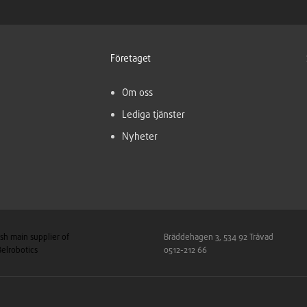
Företaget
Om oss
Lediga tjänster
Nyheter
sh main supplier of
Bräddehagen 3, 534 92 Tråvad
lrobotics
0512-212 66