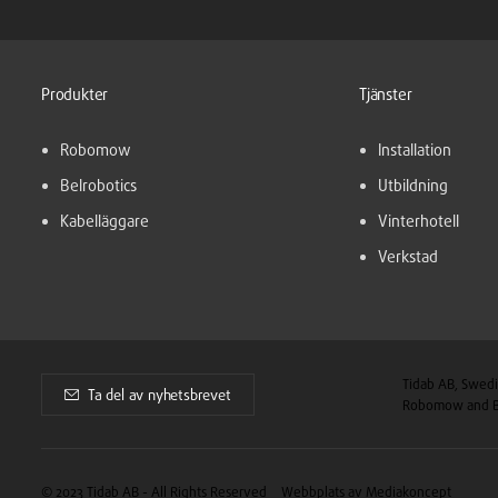
Produkter
Tjänster
Robomow
Installation
Belrobotics
Utbildning
Kabelläggare
Vinterhotell
Verkstad
Tidab AB, Swedi
Ta del av nyhetsbrevet
Robomow and Be
© 2023 Tidab AB - All Rights Reserved
Webbplats av Mediakoncept