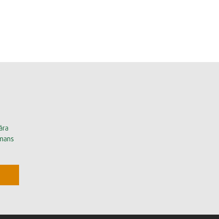
åra
mmans