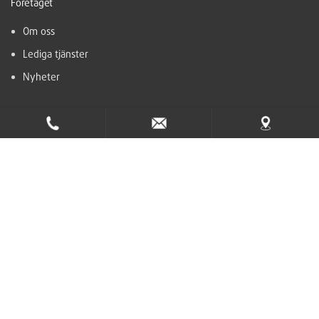
Företaget
Om oss
Lediga tjänster
Nyheter
Support
Hjälpcenter
Kontakt
Ta del av nyhetsbrevet