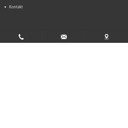
Kontakt
Ta del av nyhetsbrevet
Tidab AB, Swedish main supplier of
Robomow and Belrobotics
Bräddehagen 3, 534 92 Tråvad
0512-212 66