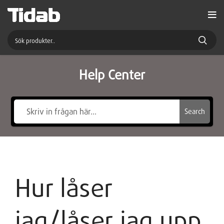
Help Center
Search
Hur låser
jag/låser jag upp