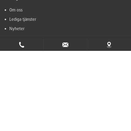
Om oss
Lediga tjänster
Nyheter
Support
Hjälpcenter
Kontakt
Ta del av nyhetsbrevet