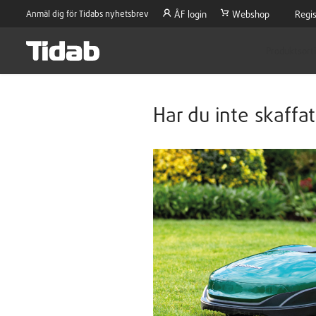
Anmäl dig för Tidabs nyhetsbrev
ÅF login
Webshop
Regis
Produktsort
Har du inte skaffa