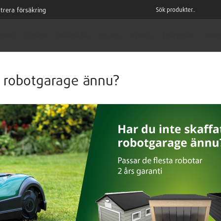
trera försäkring
iment
Tjänster
Marknader
Om oss
Nyheter
Hjälpcenter
Robot
t robotgarage ännu?