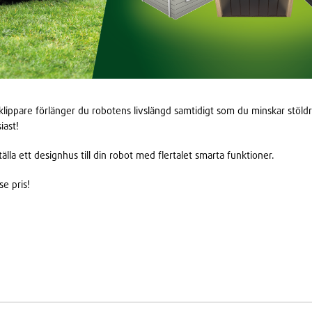
klippare förlänger du robotens livslängd samtidigt som du minskar stöld
iast!
lla ett designhus till din robot med flertalet smarta funktioner.
se pris!