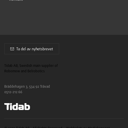
Ta del av nyhetsbrevet
Tidab AB, Swedish main supplier of
Robomow and Belrobotics
Bräddehagen 3, 534 92 Tråvad
0512-212 66