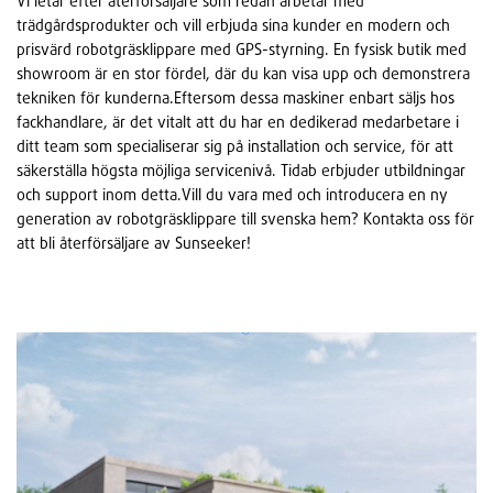
Vi letar efter återförsäljare som redan arbetar med
trädgårdsprodukter och vill erbjuda sina kunder en modern och
prisvärd robotgräsklippare med GPS-styrning. En fysisk butik med
showroom är en stor fördel, där du kan visa upp och demonstrera
tekniken för kunderna.Eftersom dessa maskiner enbart säljs hos
fackhandlare, är det vitalt att du har en dedikerad medarbetare i
ditt team som specialiserar sig på installation och service, för att
säkerställa högsta möjliga servicenivå. Tidab erbjuder utbildningar
och support inom detta.Vill du vara med och introducera en ny
generation av robotgräsklippare till svenska hem? Kontakta oss för
att bli återförsäljare av Sunseeker!