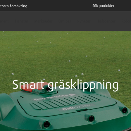
trera försäkring
iment
Tjänster
Marknader
Om oss
Nyheter
Hjälpcenter
Robot
Smart gräsklippning