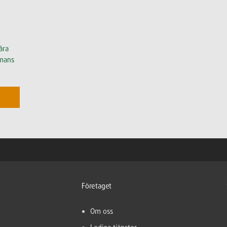
åra
mmans
Företaget
Om oss