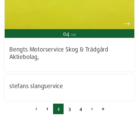
04
sep
Bengts Motorservice Skog & Trädgård
Aktiebolag,
stefans slangservice
‹
1
2
3
4
›
»