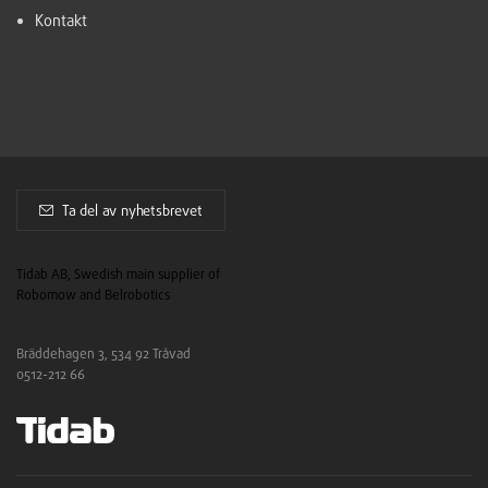
Kontakt
Ta del av nyhetsbrevet
Tidab AB, Swedish main supplier of
Robomow and Belrobotics
Bräddehagen 3, 534 92 Tråvad
0512-212 66