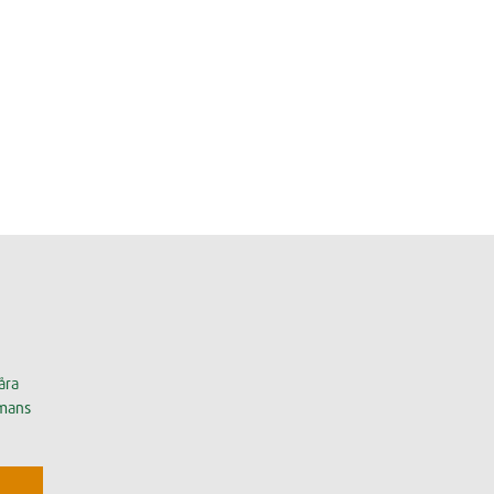
åra
mmans