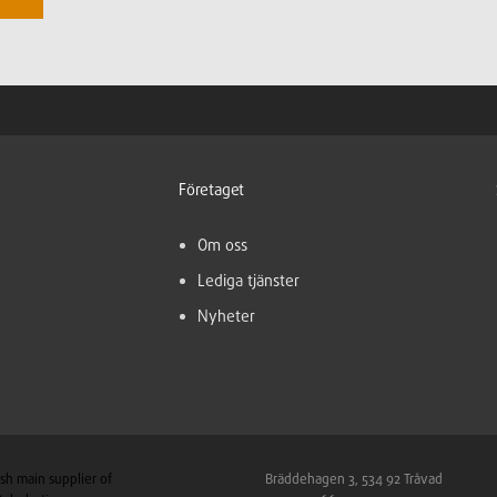
Företaget
Om oss
Lediga tjänster
Nyheter
sh main supplier of
Bräddehagen 3, 534 92 Tråvad