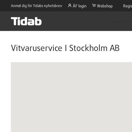
Anmäl dig för Tidabs nyhetsbrev
ÅF login
Webshop
Regis
Produktsort
Vitvaruservice I Stockholm AB