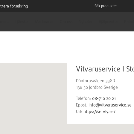
trera försäkring
iment
Tjänster
Marknader
Om oss
Nyheter
Hjälpcenter
Robot
Vitvaruservice I 
Dåntorpsvägen 33GD
136 50
Jordbro
Sverige
Telefon:
08-710 20 21
Epost:
info@vitvaruservice.se
Url:
https://servly.se/