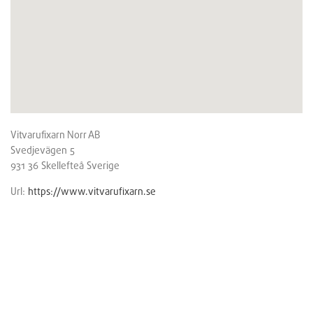
Vitvarufixarn Norr AB
Svedjevägen 5
931 36
Skellefteå
Sverige
Url:
https://www.vitvarufixarn.se