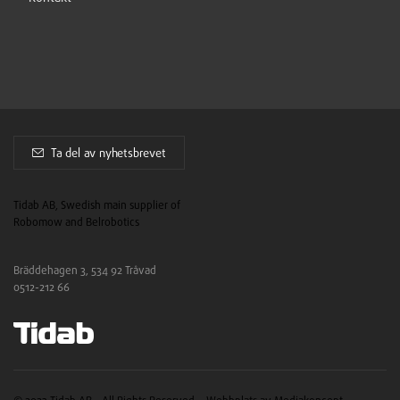
Ta del av nyhetsbrevet
Tidab AB, Swedish main supplier of
Robomow and Belrobotics
Bräddehagen 3, 534 92 Tråvad
0512-212 66