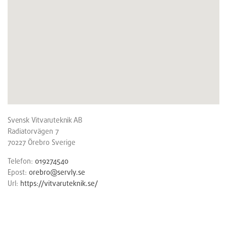
Svensk Vitvaruteknik AB
Radiatorvägen 7
70227
Örebro
Sverige
Telefon:
019274540
Epost:
orebro@servly.se
Url:
https://vitvaruteknik.se/