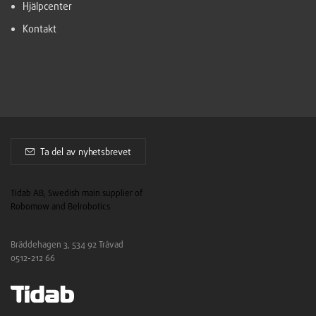
Hjälpcenter
Kontakt
Ta del av nyhetsbrevet
Tidab AB, Swedish main supplier of
Robomow and Belrobotics
Bräddehagen 3, 534 92 Tråvad
0512-212 66