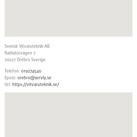
Svensk Vitvaruteknik AB
Radiatorvägen 7
70227
Örebro
Sverige
Telefon:
019274540
Epost:
orebro@servly.se
Url:
https://vitvaruteknik.se/