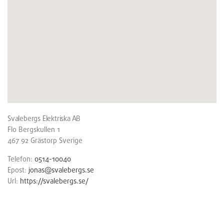
Svalebergs Elektriska AB
Flo Bergskullen 1
467 92
Grästorp
Sverige
Telefon:
0514-10040
Epost:
jonas@svalebergs.se
Url:
https://svalebergs.se/