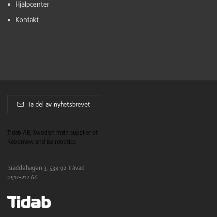
Hjälpcenter
Kontakt
Ta del av nyhetsbrevet
Tidab AB, Swedish main supplier of
Robomow and Belrobotics
Bräddehagen 3, 534 92 Tråvad
0512-212 66