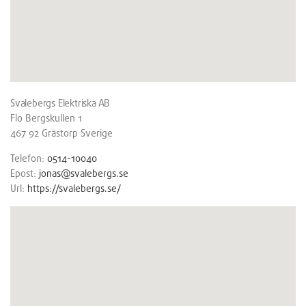
Svalebergs Elektriska AB
Flo Bergskullen 1
467 92
Grästorp
Sverige
Telefon:
0514-10040
Epost:
jonas@svalebergs.se
Url:
https://svalebergs.se/