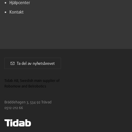
Hjälpcenter
Kontakt
Ta del av nyhetsbrevet
Tidab AB, Swedish main supplier of
Robomow and Belrobotics
Bräddehagen 3, 534 92 Tråvad
0512-212 66