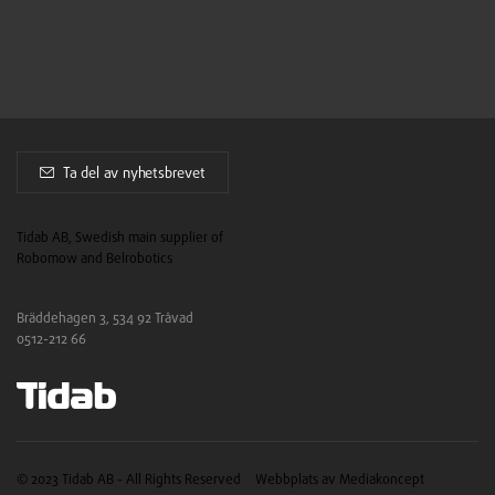
Ta del av nyhetsbrevet
Tidab AB, Swedish main supplier of
Robomow and Belrobotics
Bräddehagen 3, 534 92 Tråvad
0512-212 66
© 2023 Tidab AB - All Rights Reserved
Webbplats av Mediakoncept