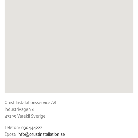
Orust Installationsservice AB
Industrivägen 6
47295
Varekil
Sverige
Telefon:
030444222
Epost:
info@orustinstallation.se