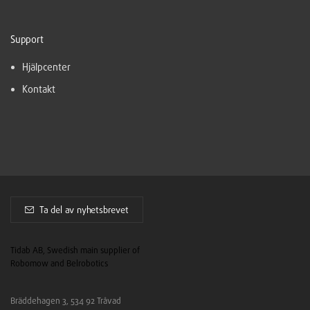
Support
Hjälpcenter
Kontakt
Ta del av nyhetsbrevet
Tidab AB, Swedish main supplier of
Robomow and Belrobotics
Bräddehagen 3, 534 92 Tråvad