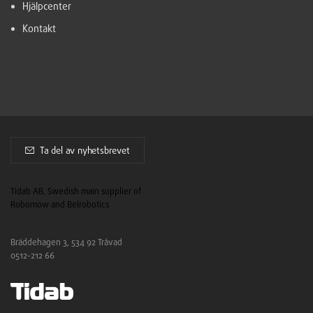
Hjälpcenter
Kontakt
Ta del av nyhetsbrevet
Tidab AB, Swedish main supplier of
Robomow and Belrobotics
Bräddehagen 3, 534 92 Tråvad
0512-212 66