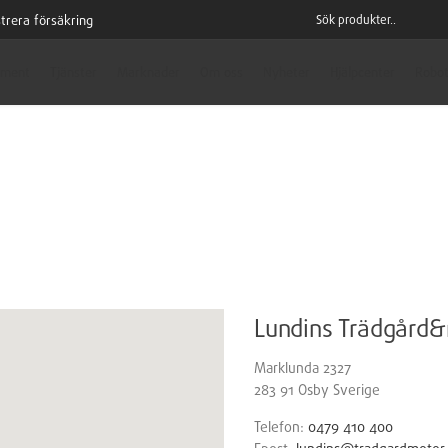
trera försäkring
iment
Tjänster
Marknader
Om oss
Nyheter
Hjälpcenter
Robot
Lundins Trädgård
Marklunda 2327
283 91
Osby
Sverige
Telefon:
0479 410 400