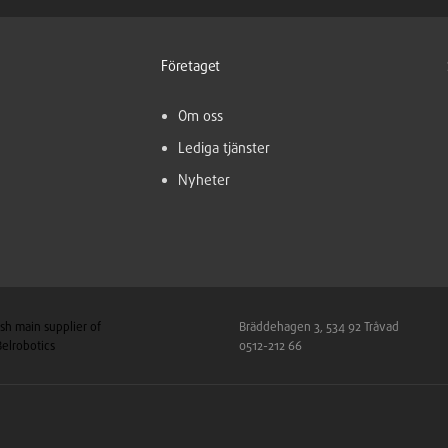
Företaget
Om oss
Lediga tjänster
Nyheter
sh main supplier of
Bräddehagen 3, 534 92 Tråvad
lrobotics
0512-212 66