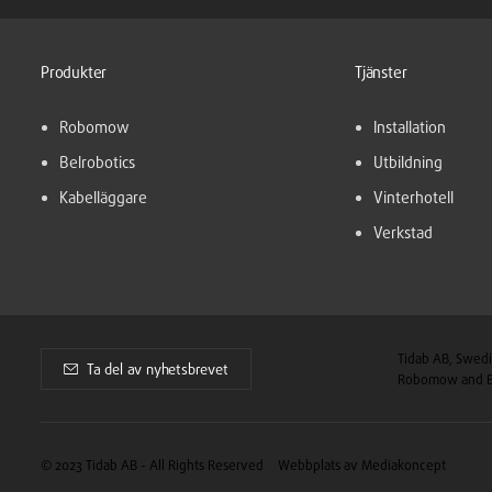
Produkter
Tjänster
Robomow
Installation
Belrobotics
Utbildning
Kabelläggare
Vinterhotell
Verkstad
Tidab AB, Swedi
Ta del av nyhetsbrevet
Robomow and Be
© 2023 Tidab AB - All Rights Reserved
Webbplats av Mediakoncept