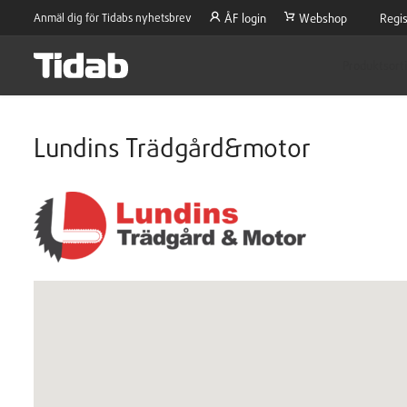
Anmäl dig för Tidabs nyhetsbrev
ÅF login
Webshop
Regis
Produktsort
Lundins Trädgård&motor