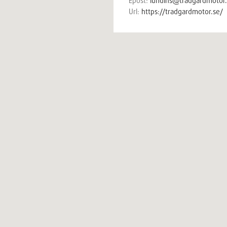
Epost:
lundins@tradgardmotor
Url:
https://tradgardmotor.se/