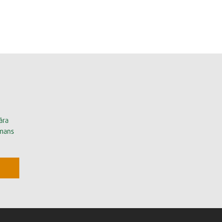
åra
mmans