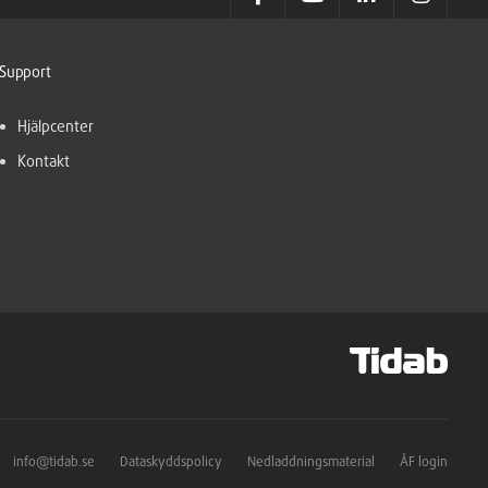
Support
Hjälpcenter
Kontakt
info@tidab.se
Dataskyddspolicy
Nedladdningsmaterial
ÅF login