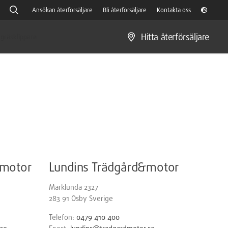
Ansökan återförsäljare
Bli återförsäljare
Kontakta oss
Hitta återförsäljare
gräsklippare
&motor
Lundins Trädgård&motor
Marklunda 2327
283 91
Osby
Sverige
Telefon:
0479 410 400