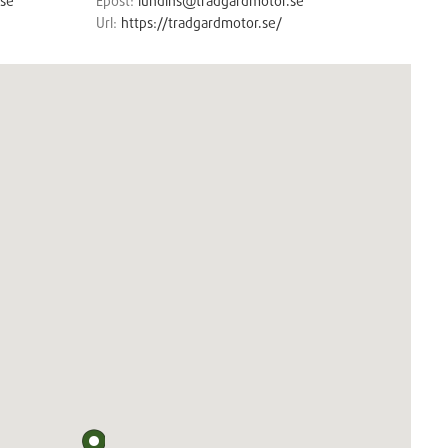
.se
Epost:
lundins@tradgardmotor.se
Url:
https://tradgardmotor.se/