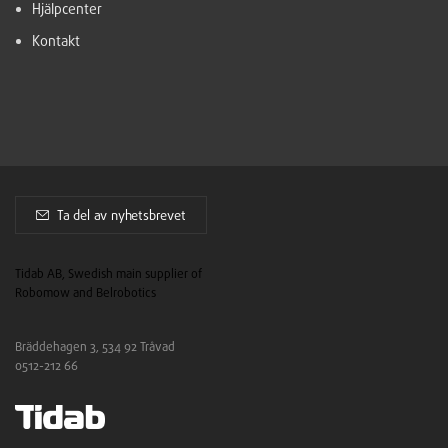
Hjälpcenter
Kontakt
Ta del av nyhetsbrevet
Tidab AB, Swedish main supplier of
Robomow and Belrobotics
Bräddehagen 3, 534 92 Tråvad
0512-212 66