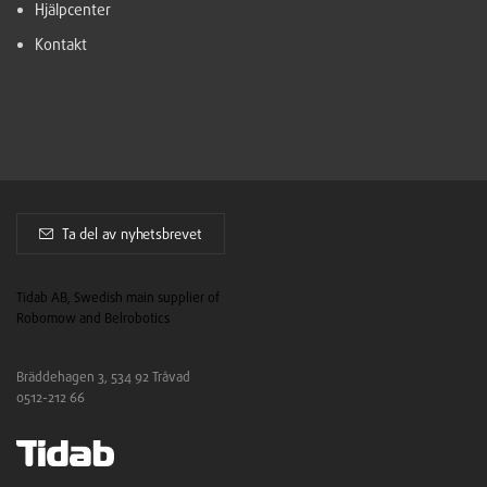
Hjälpcenter
Kontakt
Ta del av nyhetsbrevet
Tidab AB, Swedish main supplier of
Robomow and Belrobotics
Bräddehagen 3, 534 92 Tråvad
0512-212 66