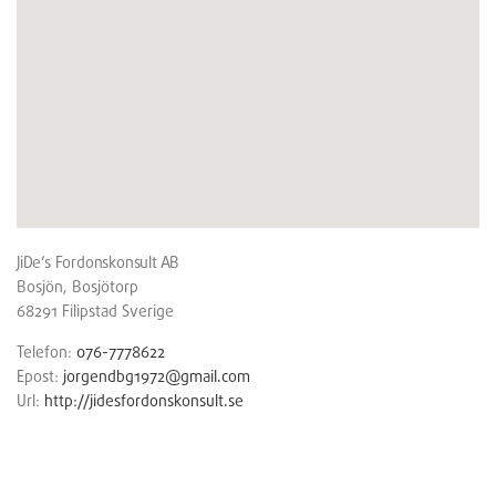
JiDe’s Fordonskonsult AB
Bosjön, Bosjötorp
68291
Filipstad
Sverige
Telefon:
076-7778622
Epost:
jorgendbg1972@gmail.com
Url:
http://jidesfordonskonsult.se