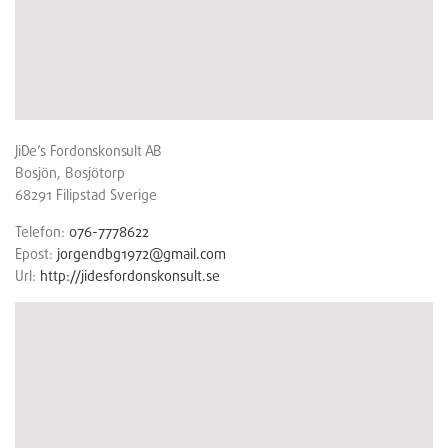
JiDe’s Fordonskonsult AB
Bosjön, Bosjötorp
68291
Filipstad
Sverige
Telefon:
076-7778622
Epost:
jorgendbg1972@gmail.com
Url:
http://jidesfordonskonsult.se