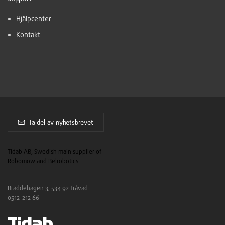
Hjälpcenter
Kontakt
Ta del av nyhetsbrevet
Tidab AB, Swedish main supplier of
Robomow and Belrobotics
Bräddehagen 3, 534 92 Tråvad
0512-212 66