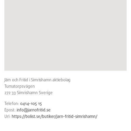
Järn och Fritid i Simrishamn aktiebolag
Tumatorpsvägen
272 33
Simrishamn
Sverige
Telefon:
0414-105 15
Epost:
info@jarnofritid.se
Url:
https://bolist.se/butiker/jarn-fritid-simrishamn/