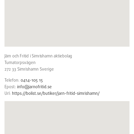
Järn och Fritid i Simrishamn aktiebolag
Tumatorpsvägen
272 33
Simrishamn
Sverige
Telefon:
0414-105 15
Epost:
info@jarnofritid.se
Url:
https://bolist.se/butiker/jarn-fritid-simrishamn/