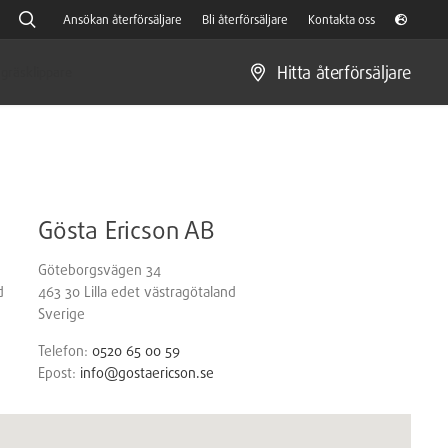
Ansökan återförsäljare
Bli återförsäljare
Kontakta oss
Hitta återförsäljare
gräsklippare
Gösta Ericson AB
Göteborgsvägen 34
d
463 30
Lilla edet
västragötaland
Sverige
Telefon:
0520 65 00 59
Epost:
info@gostaericson.se