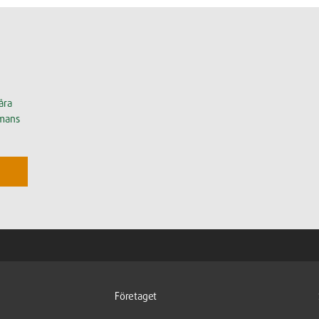
åra
mmans
Företaget