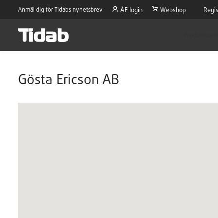
Anmäl dig för Tidabs nyhetsbrev
ÅF login
Webshop
Regis
Produktsort
Gösta Ericson AB