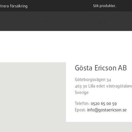
trera försäkring
iment
Tjänster
Marknader
Om oss
Nyheter
Hjälpcenter
Robot
Gösta Ericson AB
Göteborgsvägen 34
463 30
Lilla edet
västragötalan
Sverige
Telefon:
0520 65 00 59
Epost:
info@gostaericson.se