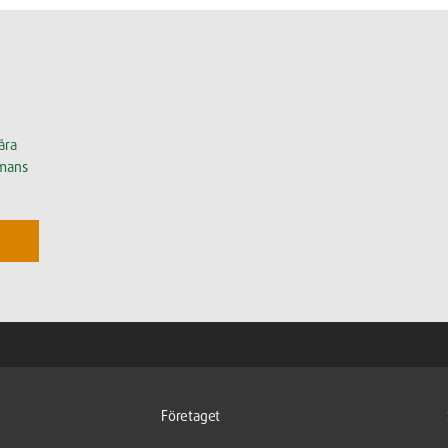
åra
mmans
Företaget