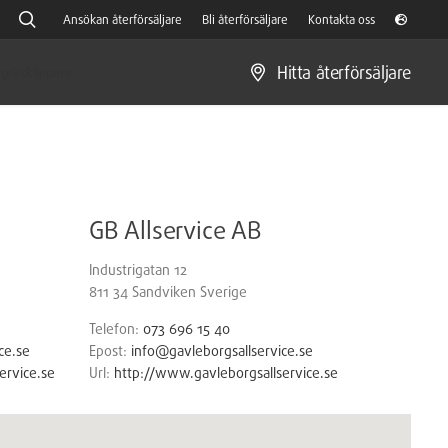
Ansökan återförsäljare
Bli återförsäljare
Kontakta oss
Hitta återförsäljare
gräsklippare
GB Allservice AB
Industrigatan 12
811 34
Sandviken
Sverige
Telefon:
073 696 15 40
ce.se
Epost:
info@gavleborgsallservice.se
ervice.se
Url:
http://www.gavleborgsallservice.se