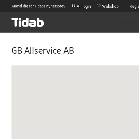
Anmäl dig för Tidabs nyhetsbrev
ÅF login
Webshop
Regis
Produktsort
GB Allservice AB