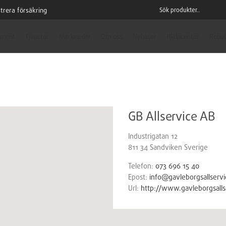
trera försäkring
iment
Tjänster
Marknader
Om oss
Nyheter
Hjälpcenter
Robot
GB Allservice AB
Industrigatan 12
811 34
Sandviken
Sverige
Telefon:
073 696 15 40
Epost:
info@gavleborgsallservi
Url:
http://www.gavleborgsalls