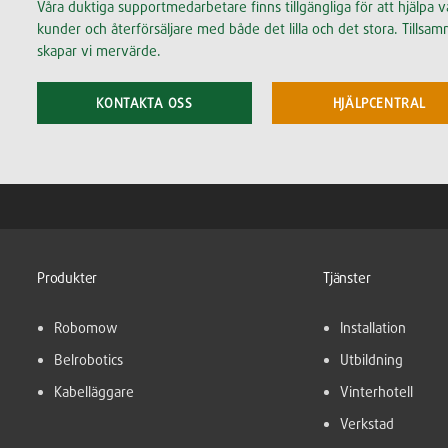
Våra duktiga supportmedarbetare finns tillgängliga för att hjälpa v
kunder och återförsäljare med både det lilla och det stora. Tillsa
skapar vi mervärde.
KONTAKTA OSS
HJÄLPCENTRAL
Produkter
Tjänster
Robomow
Installation
Belrobotics
Utbildning
Kabelläggare
Vinterhotell
Verkstad