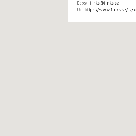
Epost:
flinks@flinks.se
Url:
https://www.flinks.se/sv/