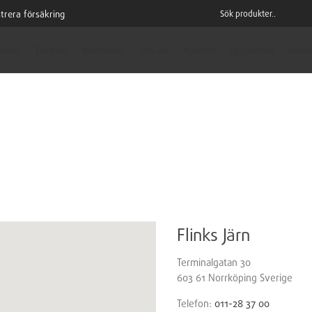
trera försäkring
iment
Tjänster
Marknader
Om oss
Nyheter
Hjälpcenter
Robot
Flinks Järn
Terminalgatan 30
603 61
Norrköping
Sverige
Telefon:
011-28 37 00