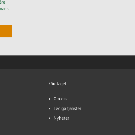
åra
mmans
Företaget
Om oss
Lediga tjänster
Nyheter