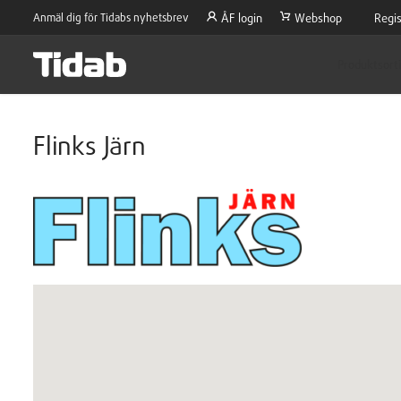
Anmäl dig för Tidabs nyhetsbrev
ÅF login
Webshop
Regis
Produktsort
Flinks Järn