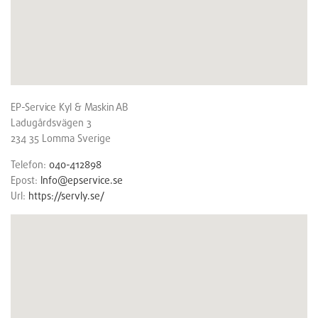
EP-Service Kyl & Maskin AB
Ladugårdsvägen 3
234 35
Lomma
Sverige
Telefon:
040-412898
Epost:
Info@epservice.se
Url:
https://servly.se/