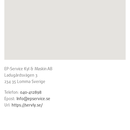
EP-Service Kyl & Maskin AB
Ladugårdsvägen 3
234 35
Lomma
Sverige
Telefon:
040-412898
Epost:
Info@epservice.se
Url:
https://servly.se/