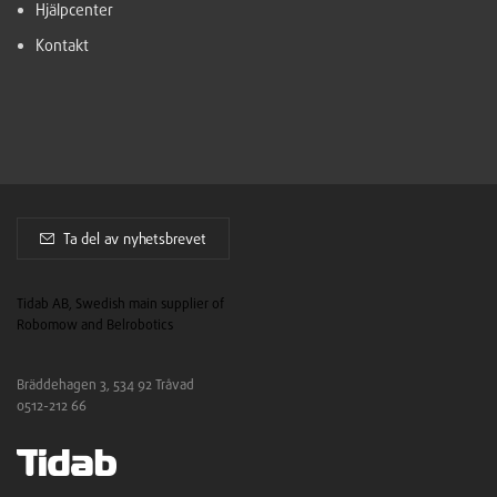
Hjälpcenter
Kontakt
Ta del av nyhetsbrevet
Tidab AB, Swedish main supplier of
Robomow and Belrobotics
Bräddehagen 3, 534 92 Tråvad
0512-212 66