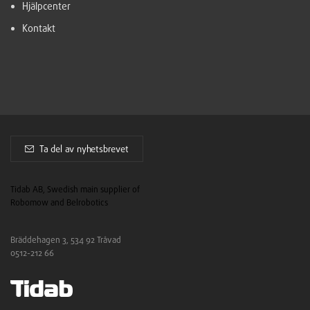
Hjälpcenter
Kontakt
Ta del av nyhetsbrevet
Tidab AB, Swedish main supplier of
Robomow and Belrobotics
Bräddehagen 3, 534 92 Tråvad
0512-212 66