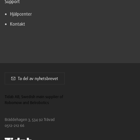
Support
Hjälpcenter
Kontakt
Ta del av nyhetsbrevet
Tidab AB, Swedish main supplier of
Robomow and Belrobotics
Bräddehagen 3, 534 92 Tråvad
0512-212 66