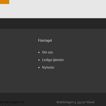
Företaget
Om oss
Lediga tjänster
Nyheter
sh main supplier of
Bräddehagen 3, 534 92 Tråvad