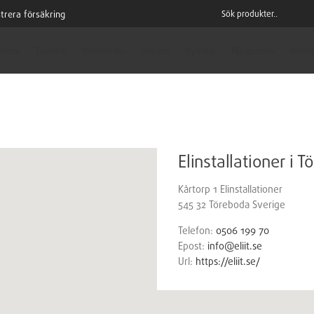
trera försäkring
iment
Tjänster
Marknader
Om oss
Nyheter
Hjälpcenter
Robot
Elinstallationer i 
Kårtorp 1 Elinstallationer
545 32
Töreboda
Sverige
Telefon:
0506 199 70
Epost:
info@eliit.se
Url:
https://eliit.se/