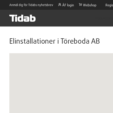
Anmäl dig för Tidabs nyhetsbrev
ÅF login
Webshop
Regis
Produktsort
Elinstallationer i Töreboda AB