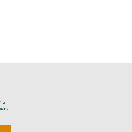
åra
mmans