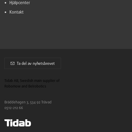
Hjälpcenter
Kontakt
Ta del av nyhetsbrevet
Tidab AB, Swedish main supplier of
Robomow and Belrobotics
Bräddehagen 3, 534 92 Tråvad
0512-212 66